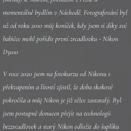
momentálně bydlím v Náchodě. Fotografování byl
už od roku 2010 můj koníček, kdy jsem si díky své
babičce mohl pořídit první zrcadlovku - Nikon
D3100
V roce 2020 jsem na fotokurzu od Nikonu s
překvapením a lítostí zjistil, že doba skokově
pokročila a můj Nikon je již těžce zastaralý. Byl
jsem postupně donucen přejít na technologii
bezzrcadlovek a starý Nikon odložit do šuplíku