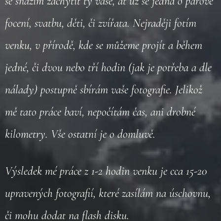
se snažím zachytit ty vaše, ať už se jedná o párové
focení, svatbu, děti, či zvířata. Nejraději fotím
venku, v přírodě, kde se můžeme projít a během
jedné, či dvou nebo tří hodin (jak je potřeba a dle
nálady) postupně sbírám vaše fotografie. Jelikož
mě tato práce baví, nepočítám čas, ani drobné
kilometry. Vše ostatní je o domluvě.
Výsledek mé práce z 1-2 hodin venku je cca 15-20
upravených fotografií, které zasílám na úschovnu,
či mohu dodat na flash disku.