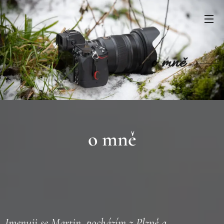
o mně
o mně
Jmenuji se Martin, pocházím z Plzně a