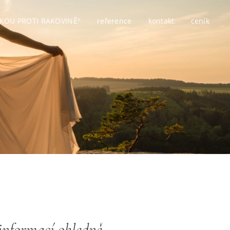
KOU PROTI RAKOVINĚ"
reference
kontakt
ceník
 informací ohledně