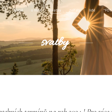
úvod
o mně
svatby
zvířata
lidé
"FOT
svatby
tebních termínů na rok 2024 ! Pro více